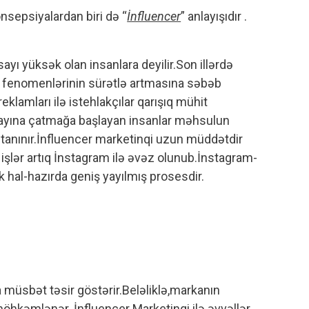
onsepsiyalardan biri də “
İnfluencer
” anlayışıdır .
ayı yüksək olan insanlara deyilir.Son illərdə
ia fenomenlərinin sürətlə artmasına səbəb
klamları ilə istehlakçılar qarışıq mühit
sayına çatmağa başlayan insanlar məhsulun
 tanınır.İnfluencer marketinqi uzun müddətdir
n işlər artıq İnstagram ilə əvəz olunub.İnstagram-
hal-hazırda geniş yayılmış prosesdir.
a müsbət təsir göstərir.Beləliklə,markanın
möhkəmlənər. İnfluencer Marketinqi ilə əvvəllər