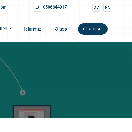
.com
0506644917
AZ
EN
ləri
İşlərimiz
Əlaqə
TƏKLIF AL