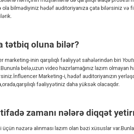
 ola bilmədiyiniz hədəf auditoriyanıza çata bilərsiniz və fik
lərik.
 tətbiq oluna bilər?
 marketing-inin qarşılıqlı fəaliyyət sahələrindən biri
Yout
ilir.Bununla belə,uzun video hazırlamağınız lazım olmayan h
ərsiniz.İnfluencer Marketing-i, hədəf auditoriyanızın yerlə
,orada,qarşılıqlı fəaliyyətiniz daha yüksək olacaqdır.
tifadə zamanı nələrə diqqət yeti
i üçün nəzərə alınması lazım olan bəzi xüsuslar var.Bunla