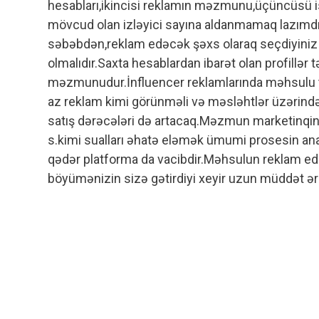
hesabları,ikincisi reklamın məzmunu,üçüncüsü 
mövcud olan izləyici sayına aldanmamaq lazımdır
səbəbdən,reklam edəcək şəxs olaraq seçdiyiniz 
olmalıdır.Saxta hesablardan ibarət olan profillər 
məzmunudur.İnfluencer reklamlarında məhsulu t
az reklam kimi görünməli və məsləhtlər üzərindən
satış dərəcələri də artacaq.Məzmun marketinqin
s.kimi sualları əhatə eləmək ümumi prosesin ana
qədər platforma da vacibdir.Məhsulun reklam edil
böyümənizin sizə gətirdiyi xeyir uzun müddət ə