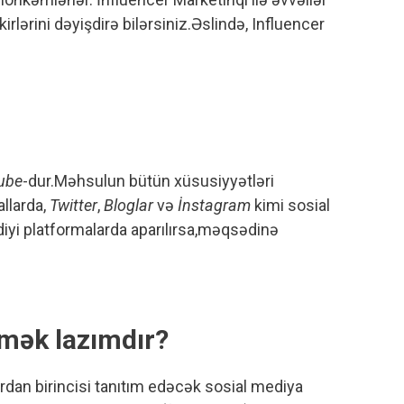
irlərini dəyişdirə bilərsiniz.Əslində, Influencer
ube
-dur.Məhsulun bütün xüsusiyyətləri
allarda,
Twitter
,
Bloglar
və
İnstagram
kimi sosial
şdiyi platformalarda aparılırsa,məqsədinə
rmək lazımdır?
rdan birincisi tanıtım edəcək sosial mediya