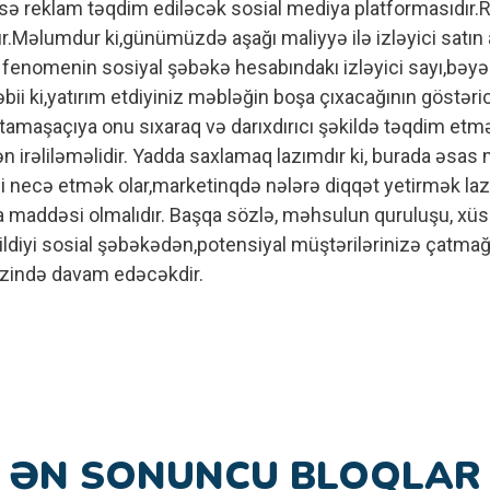
isə reklam təqdim ediləcək sosial mediya platformasıdı
.Məlumdur ki,günümüzdə aşağı maliyyə ilə izləyici satın
fenomenin sosiyal şəbəkə hesabındakı izləyici sayı,bəy
təbii ki,yatırım etdiyiniz məbləğin boşa çıxacağının göstəri
amaşaçıya onu sıxaraq və darıxdırıcı şəkildə təqdim e
 irəliləməlidir. Yadda saxlamaq lazımdır ki, burada əsas
i necə etmək olar,marketinqdə nələrə diqqət yetirmək la
 maddəsi olmalıdır. Başqa sözlə, məhsulun quruluşu, xüsus
diyi sosial şəbəkədən,potensiyal müştərilərinizə çatmağını
rzində davam edəcəkdir.
ƏN SONUNCU BLOQLAR