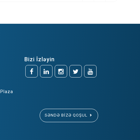
Bizi İzləyin
 Plaza
SƏNDƏ BIZƏ QOŞUL