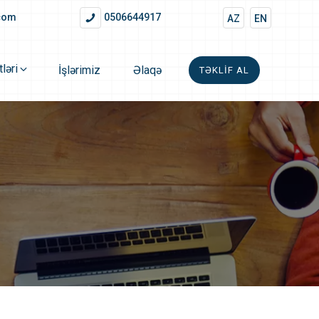
.com
0506644917
AZ
EN
ləri
İşlərimiz
Əlaqə
TƏKLIF AL