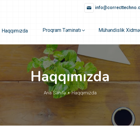
info@correcttechno
Proqram Təminatı
Mühəndislik Xidmət
Haqqımızda
Haqqımızda
Ana Səhifə
Haqqımızda