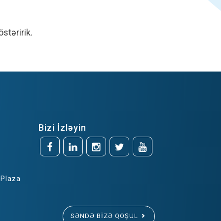
stəririk.
Bizi İzləyin
 Plaza
SƏNDƏ BIZƏ QOŞUL