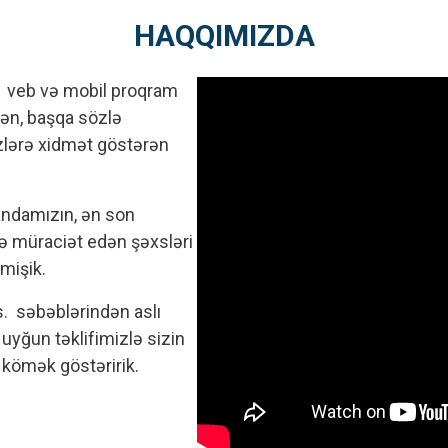
HAQQIMIZDA
ş, veb və mobil proqram
dən, başqa sözlə
sizlərə xidmət göstərən
andamızın, ən son
zə müraciət edən şəxsləri
tmişik.
s. səbəblərindən aslı
uyğun təklifimizlə sizin
 kömək göstəririk.