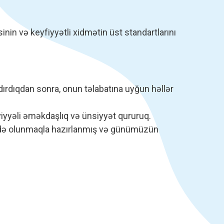
nin və keyfiyyətli xidmətin üst standartlarını
şdırdıqdan sonra, onun təlabatına uyğun həllər
yyəli əməkdaşlıq və ünsiyyət qururuq.
fadə olunmaqla hazırlanmış və günümüzün