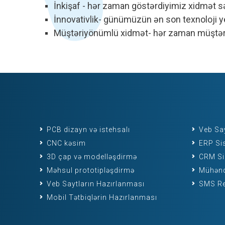
İnkişaf - hər zaman göstərdiyimiz xidmət sə
İnnovativlik- günümüzün ən son texnoloji yen
Müştəriyönümlü xidmət- hər zaman müştərinin
PCB dizayn və istehsalı
Veb Say
CNC kəsim
ERP Sis
3D çap və modelləşdirmə
CRM Sis
Məhsul prototipləşdirmə
Mühəndi
Veb Saytların Hazırlanması
SMS Re
Mobil Tətbiqlərin Hazırlanması