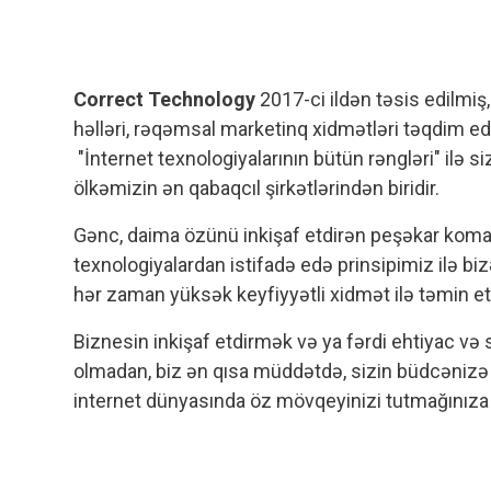
Correct Technology
2017-ci ildən təsis edilmi
həlləri, rəqəmsal marketinq xidmətləri təqdim e
"İnternet texnologiyalarının bütün rəngləri" ilə 
ölkəmizin ən qabaqcıl şirkətlərindən biridir.
Gənc, daima özünü inkişaf etdirən peşəkar kom
texnologiyalardan istifadə edə prinsipimiz ilə bi
hər zaman yüksək keyfiyyətli xidmət ilə təmin e
Biznesin inkişaf etdirmək və ya fərdi ehtiyac və 
olmadan, biz ən qısa müddətdə, sizin büdcənizə 
internet dünyasında öz mövqeyinizi tutmağınıza