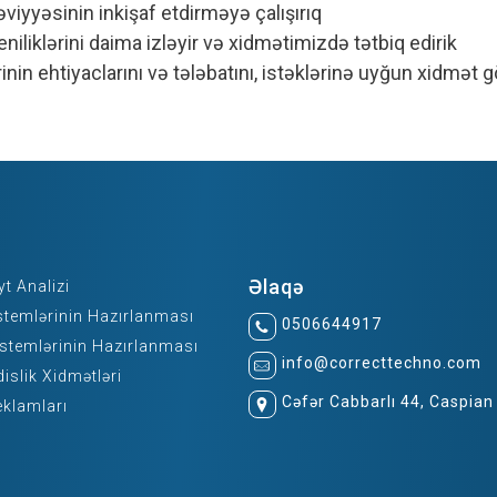
viyyəsinin inkişaf etdirməyə çalışırıq
iliklərini daima izləyir və xidmətimizdə tətbiq edirik
 ehtiyaclarını və tələbatını, istəklərinə uyğun xidmət gö
Əlaqə
t Analizi
temlərinin Hazırlanması
0506644917
temlərinin Hazırlanması
info@correcttechno.com
slik Xidmətləri
Cəfər Cabbarlı 44, Caspian
klamları