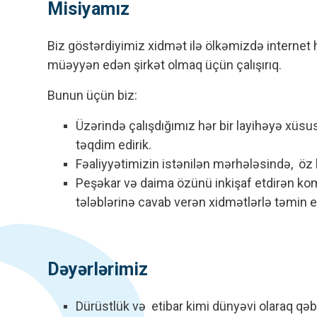
Misiyamız
Biz göstərdiyimiz xidmət ilə ölkəmizdə internet h
müəyyən edən şirkət olmaq üçün çalışırıq.
Bunun üçün biz:
Üzərində çalışdığımız hər bir layihəyə xüsus
təqdim edirik.
Fəaliyyətimizin istənilən mərhələsində, ö
Peşəkar və daima özünü inkişaf etdirən ko
tələblərinə cavab verən xidmətlərlə təmin ed
Dəyərlərimiz
Dürüstlük və etibar kimi dünyəvi olaraq qə