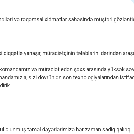
əlləri və rəqəmsal xidmətlər sahəsində müştəri gözləntisi
i diqqətlə yanaşır, müraciətçinin tələblərini dərindən ara
z komandamız və müraciət edən şəxs arasında yüksək səvi
mandamızla, sizi dövrün ən son texnologiyalarından isti
irik.
bul olunmuş təməl dəyərlərimizə hər zaman sadiq qalırıq