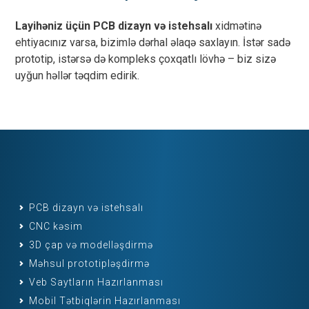
Layihəniz üçün PCB dizayn və istehsalı
xidmətinə
ehtiyacınız varsa, bizimlə dərhal əlaqə saxlayın. İstər sadə
prototip, istərsə də kompleks çoxqatlı lövhə – biz sizə
uyğun həllər təqdim edirik.
PCB dizayn və istehsalı
CNC kəsim
3D çap və modelləşdirmə
Məhsul prototipləşdirmə
Veb Saytların Hazırlanması
Mobil Tətbiqlərin Hazırlanması