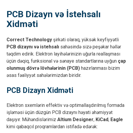
PCB Dizayn və İstehsalı
Xidməti
Correct Technology
şirkəti olaraq, yüksək keyfiyyətli
PCB dizaynı və istehsalı
sahəsində sizə peşəkar həllər
təqdim edirik. Elektron layihələrinizin uğurla reallaşması
üçün dəqiq, funksional və sənaye standartlarına uyğun
çap
olunmuş dövrə lövhələrinin (PCB)
hazırlanması bizim
əsas fəaliyyət sahələrimizdən biridir.
PCB Dizayn Xidməti
Elektron sxemlərin effektiv və optimallaşdırılmış formada
işləməsi üçün düzgün PCB dizaynı həyati əhəmiyyət
daşıyır. Mühəndislərimiz
Altium Designer
,
KiCad
,
Eagle
kimi qabaqcıl proqramlardan istifadə edərək: