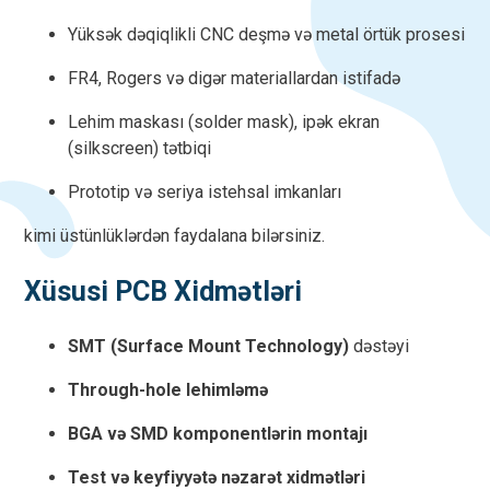
Yüksək dəqiqlikli CNC deşmə və metal örtük prosesi
FR4, Rogers və digər materiallardan istifadə
Lehim maskası (solder mask), ipək ekran
(silkscreen) tətbiqi
Prototip və seriya istehsal imkanları
kimi üstünlüklərdən faydalana bilərsiniz.
Xüsusi PCB Xidmətləri
SMT (Surface Mount Technology)
dəstəyi
Through-hole lehimləmə
BGA və SMD komponentlərin montajı
Test və keyfiyyətə nəzarət xidmətləri