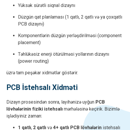
Yüksək sürətli siqnal dizaynı
Düzgün qat planlaması (1 qatlı, 2 qatlı və ya çoxqatlı
PCB dizaynı)
Komponentlərin düzgün yerləşdirilməsi (component
placement)
Təhlükəsiz enerji ötürülməsi yollarının dizaynı
(power routing)
üzrə tam peşəkar xidmətlər göstərir.
PCB İstehsalı Xidməti
Dizayn prosesindən sonra, layihənizə uyğun
PCB
lövhələrinin fiziki istehsalı
mərhələsinə keçirik. Bizimlə
işlədiyiniz zaman:
1 qatlı
,
2 qatlı
və
4+ qatlı PCB lövhələrin
istehsalı