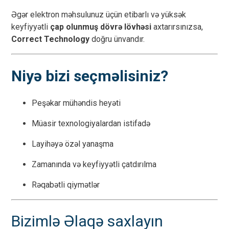
Əgər elektron məhsulunuz üçün etibarlı və yüksək
keyfiyyətli
çap olunmuş dövrə lövhəsi
axtarırsınızsa,
Correct Technology
doğru ünvandır.
Niyə bizi seçməlisiniz?
Peşəkar mühəndis heyəti
Müasir texnologiyalardan istifadə
Layihəyə özəl yanaşma
Zamanında və keyfiyyətli çatdırılma
Rəqabətli qiymətlər
Bizimlə Əlaqə saxlayın