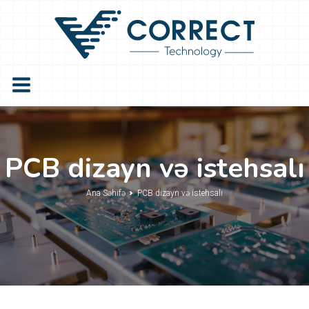
PCB dizayn və istehsalı
Ana Səhifə
PCB dizayn və istehsalı