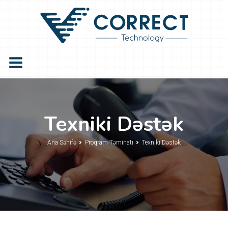
Texniki Dəstək
Ana Səhifə
Proqram Təminatı
Texniki Dəstək