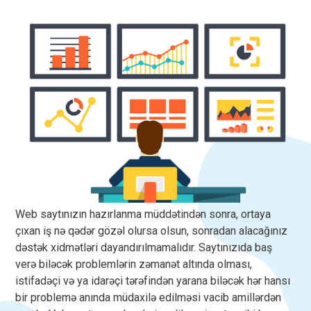
Web saytınızın hazırlanma müddətindən sonra, ortaya
çıxan iş nə qədər gözəl olursa olsun, sonradan alacağınız
dəstək xidmətləri dayandırılmamalıdır. Saytınızıda baş
verə biləcək problemlərin zəmanət altında olması,
istifadəçi və ya idarəçi tərəfindən yarana biləcək hər hansı
bir problemə anında müdaxilə edilməsi vacib amillərdən