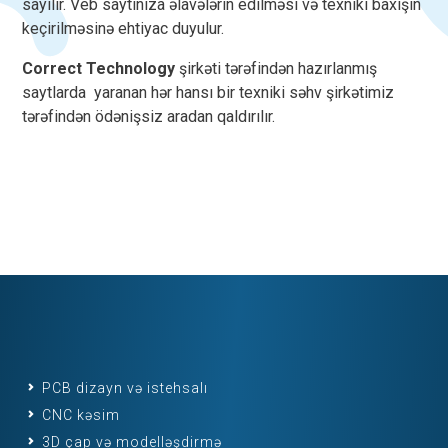
sayılır. Veb saytınıza əlavələrin edilməsi və texniki baxışın
keçirilməsinə ehtiyac duyulur.
Correct Technology
şirkəti tərəfindən hazırlanmış
saytlarda yaranan hər hansı bir texniki səhv şirkətimiz
tərəfindən ödənişsiz aradan qaldırılır.
PCB dizayn və istehsalı
CNC kəsim
3D çap və modelləşdirmə