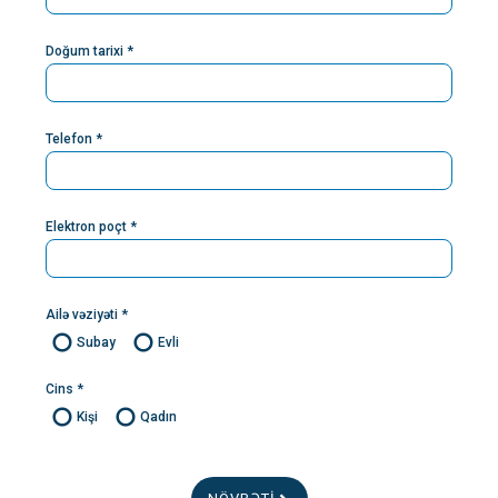
Doğum tarixi *
Telefon *
Elektron poçt *
Ailə vəziyəti *
Subay
Evli
Cins *
Kişi
Qadın