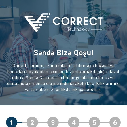
Səndə Bizə Qoşul
Dürüst, səmimi,özünü inkişaf etdirməyə həvəsli və
hədəfləri böyük olan şəxsləri bizimlə əməkdaşlığa dəvət
edirik. Səndə Correct Technology ailəsinin bir üzvü
olmaq istəyirsənsə elə isə indi hərəkətə keç. Biliklərimizi
və təcrübəmizi birlikdə inkişaf etdirək.
1
2
3
4
5
6