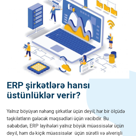
ERP şirkətlərə hansı
üstünlüklər verir?
Yalnız böyüyən nəhəng şirkətlər üçün deyil; hər bir ölçüdə
təşkilatların gələcək məqsədləri üçün vacibdir. Bu
səbəbdən, ERP layihələri yalnız böyük müəssisələr üçün
deyil, həm də kiçik müəssisələr üçün sürətli və əlverişli