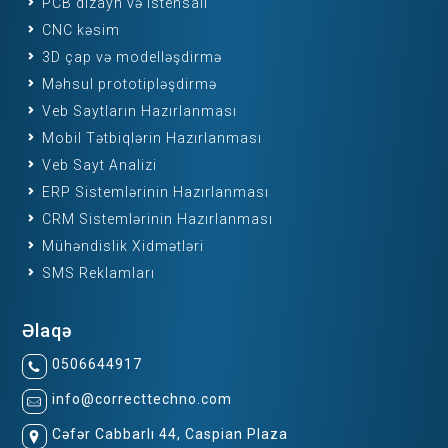
PCB dizayn və istehsalı
CNC kəsim
3D çap və modelləşdirmə
Məhsul prototipləşdirmə
Veb Saytların Hazırlanması
Mobil Tətbiqlərin Hazırlanması
Veb Sayt Analizi
ERP Sistemlərinin Hazırlanması
CRM Sistemlərinin Hazırlanması
Mühəndislik Xidmətləri
SMS Reklamları
Əlaqə
0506644917
info@correcttechno.com
Cəfər Cabbarlı 44, Caspian Plaza