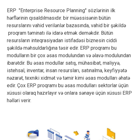
ERP "Enterprise Resource Planning" sözlərinin ilk
hərflərinin qısaldılmasıdır. bir müəssisənin bütün
resurslarını vahid verilənlər bazasında, vahid bir şəkildə
proqram təminatı ilə idarə etmək deməkdir. Bütün
resursların inteqrasiyadan istifadəsi biznesin ciddi
şəkildə məhsuldarlığına təsir edir. ERP proqramı bu
modulların bir çox əsas modulundan və əlavə modulundan
ibarətdir. Bu əsas modullar satış, mühasibat, maliyyə,
istehsal, inventar, insan resursları, satınalma, keyfiyyətə
nəzarət, texniki xidmət və təmir kimi əsas modulları əhatə
edir. Çox ERP proqramı bu əsas modulları sektorlar üçün
xüsusi olaraq hazırlayır və onlara sənaye üçün xüsusi ERP
həlləri verir.