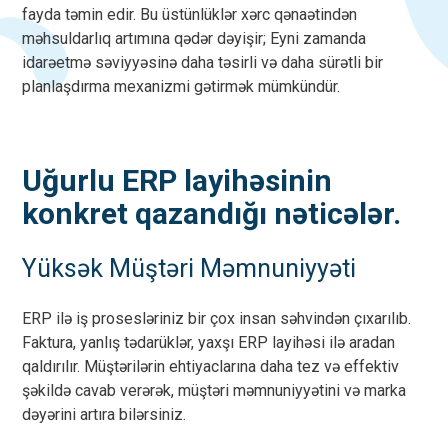
fayda təmin edir. Bu üstünlüklər xərc qənaətindən
məhsuldarlıq artımına qədər dəyişir; Eyni zamanda
idarəetmə səviyyəsinə daha təsirli və daha sürətli bir
planlaşdırma mexanizmi gətirmək mümkündür.
Uğurlu ERP layihəsinin
konkret qazandığı nəticələr.
Yüksək Müştəri Məmnuniyyəti
ERP ilə iş prosesləriniz bir çox insan səhvindən çıxarılıb.
Faktura, yanlış tədarüklər, yaxşı ERP layihəsi ilə aradan
qaldırılır. Müştərilərin ehtiyaclarına daha tez və effektiv
şəkildə cavab verərək, müştəri məmnuniyyətini və marka
dəyərini artıra bilərsiniz.