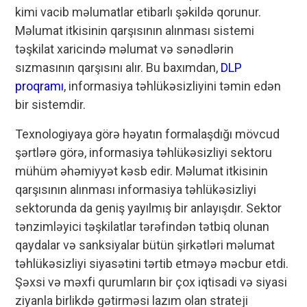
kimi vacib məlumatlar etibarlı şəkildə qorunur.
Məlumat itkisinin qarşısının alınması sistemi
təşkilat xaricində məlumat və sənədlərin
sızmasının qarşısını alır. Bu baxımdan,
DLP
proqramı
, informasiya təhlükəsizliyini təmin edən
bir sistemdir.
Texnologiyaya görə həyatın formalaşdığı mövcud
şərtlərə görə, informasiya təhlükəsizliyi sektoru
mühüm əhəmiyyət kəsb edir. Məlumat itkisinin
qarşısının alınması informasiya təhlükəsizliyi
sektorunda da geniş yayılmış bir anlayışdır. Sektor
tənzimləyici təşkilatlar tərəfindən tətbiq olunan
qaydalar və sanksiyalar bütün şirkətləri məlumat
təhlükəsizliyi siyasətini tərtib etməyə məcbur etdi.
Şəxsi və məxfi qurumların bir çox iqtisadi və siyasi
ziyanla birlikdə gətirməsi lazım olan strateji