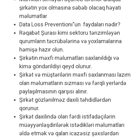
şirkətin yox olmasına səbəb olacaq həyati
məlumatlar
Data Loss Preventionı"un faydaları nədir?
Rəqabət Şurası kimi sektoru tənzimləyən
qurumların təcrübələrinə və yoxlamalarına
həmişə hazır olun.
Şirkətin məxfi məlumatları saxlanıldığı və
kimə göndərildiyi qeyd olunur.
Şirkət və müştərilərin məxfi saxlanması lazım
olan məlumatların sızması və fərqli yerlərdə
paylaşılmasının qarşısı alınır.
Şirkət gözlənilməz daxili təhdidlərdən
qorunur.
Şirkət daxilində olan fərdi istifadəçilərin
müəyyənləşdirilərək istədikləri məlumatları
əldə etmək və qalan icazəsiz şəxslərdən