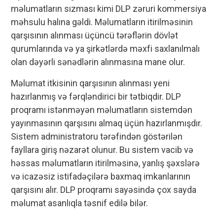
məlumatların sızması kimi DLP zəruri kommersiya
məhsulu halına gəldi. Məlumatların itirilməsinin
qarşısının alınması üçüncü tərəflərin dövlət
qurumlarında və ya şirkətlərdə məxfi saxlanılmalı
olan dəyərli sənədlərin alınmasına mane olur.
Məlumat itkisinin qarşısının alınması yeni
hazırlanmış və fərqləndirici bir tətbiqdir. DLP
proqramı istənməyən məlumatların sistemdən
yayınmasının qarşısını almaq üçün hazırlanmışdır.
Sistem administratoru tərəfindən göstərilən
fayllara giriş nəzarət olunur. Bu sistem vacib və
həssas məlumatların itirilməsinə, yanlış şəxslərə
və icazəsiz istifadəçilərə baxmaq imkanlarının
qarşısını alır. DLP proqramı sayəsində çox sayda
məlumat asanlıqla təsnif edilə bilər.