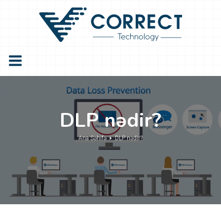
DLP nədir?
Ana Səhifə
DLP nədir?