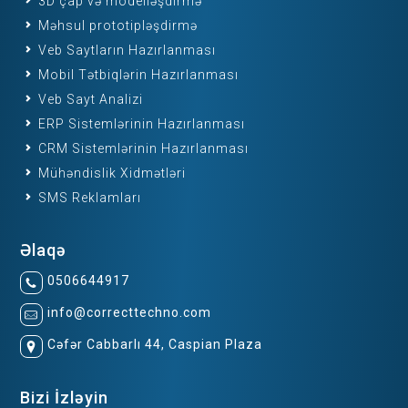
3D çap və modelləşdirmə
Məhsul prototipləşdirmə
Veb Saytların Hazırlanması
Mobil Tətbiqlərin Hazırlanması
Veb Sayt Analizi
ERP Sistemlərinin Hazırlanması
CRM Sistemlərinin Hazırlanması
Mühəndislik Xidmətləri
SMS Reklamları
Əlaqə
0506644917
info@correcttechno.com
Cəfər Cabbarlı 44, Caspian Plaza
Bizi İzləyin