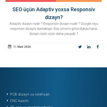
SEO üçün Adaptiv yoxsa Responsiv
R
dizayn?
Adaptiv dizayn nədir ? Responsiv dizayn nədir ? Google niyə
responsiv dizaynı dəstəkləyir. Bəs ümumi götürdükdə hansı
dizayn sizin üçün daha yaxşıdır ?
11 Mart 2024
PCB dizayn və istehsalı
CNC kəsim