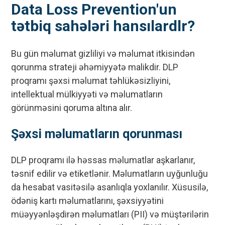
Data Loss Prevention'un
tətbiq sahələri hansılardlr?
Bu gün məlumat gizliliyi və məlumat itkisindən
qorunma strateji əhəmiyyətə malikdir. DLP
proqramı şəxsi məlumat təhlükəsizliyini,
intellektual mülkiyyəti və məlumatların
görünməsini qoruma altına alır.
Şəxsi məlumatların qorunması
DLP proqramı ilə həssas məlumatlar aşkarlanır,
təsnif edilir və etiketlənir. Məlumatların uyğunluğu
da hesabat vasitəsilə asanlıqla yoxlanılır. Xüsusilə,
ödəniş kartı məlumatlarını, şəxsiyyətini
müəyyənləşdirən məlumatları (PII) və müştərilərin