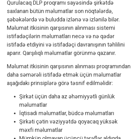
Qurulacaq DLP proqramı sayəsində şirkətdə
saxlanan bütün məlumatlar son nöqtələrdə,
şəbəkələrdə və buludda izlənə və izlənilə bilər.
Məlumat itkisinin qarşısının alınması sistemi
istifadəçilərin məlumatları necə və nə qədər
istifadə etdiyini və istifadəçi davranışının təhlilini
aparır. Qarşılıqlı məlumatlar görünmə qazanır.
Məlumat itkisinin qarşısının alınması proqramından
daha səmərəli istifadə etmək üçün məlumatlar
aşağıdakı prinsiplərə görə təsnif edilməlidir:
Şirkət üçün daha az əhəmiyyətli günlük
məlumatlar
İqtisadi məlumatlar, büdcə məlumatları
Şirkəti çətin vəziyyətdə qoyacaq yüksək
məxfi məlumatlar
Mümkün olmayan üçüncü tərəflər aldıqda