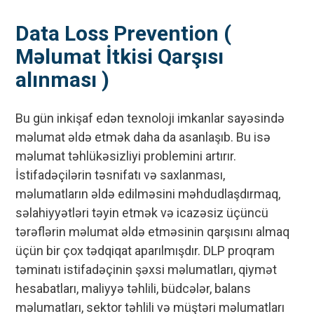
Data Loss Prevention (
Məlumat İtkisi Qarşısı
alınması )
Bu gün inkişaf edən texnoloji imkanlar sayəsində
məlumat əldə etmək daha da asanlaşıb. Bu isə
məlumat təhlükəsizliyi problemini artırır.
İstifadəçilərin təsnifatı və saxlanması,
məlumatların əldə edilməsini məhdudlaşdırmaq,
səlahiyyətləri təyin etmək və icazəsiz üçüncü
tərəflərin məlumat əldə etməsinin qarşısını almaq
üçün bir çox tədqiqat aparılmışdır. DLP proqram
təminatı istifadəçinin şəxsi məlumatları, qiymət
hesabatları, maliyyə təhlili, büdcələr, balans
məlumatları, sektor təhlili və müştəri məlumatları