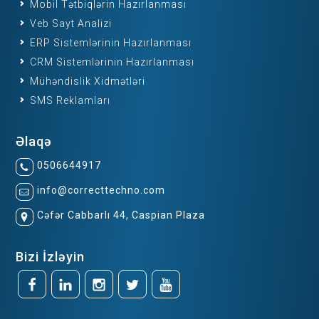
Mobil Tətbiqlərin Hazırlanması
Veb Sayt Analizi
ERP Sistemlərinin Hazırlanması
CRM Sistemlərinin Hazırlanması
Mühəndislik Xidmətləri
SMS Reklamları
Əlaqə
0506644917
info@correcttechno.com
Cəfər Cabbarlı 44, Caspian Plaza
Bizi İzləyin