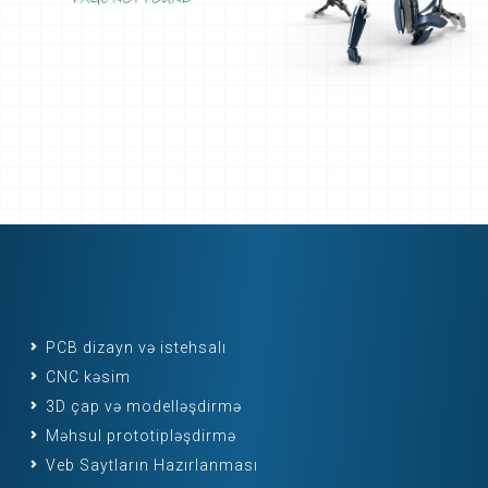
PCB dizayn və istehsalı
CNC kəsim
3D çap və modelləşdirmə
Məhsul prototipləşdirmə
Veb Saytların Hazırlanması